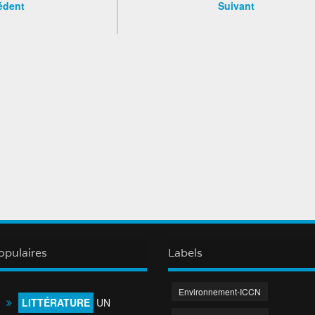
édent
Suivant
opulaires
Labels
Environnement-ICCN
LITTÉRATURE
UN