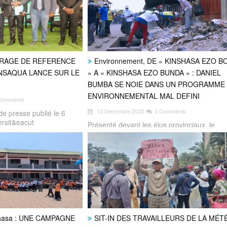
OUVRAGE DE REFERENCE
Environnement, DE « KINSHASA EZO 
NSAQUA LANCE SUR LE
» A « KINSHASA EZO BUNDA » : DANIEL
BUMBA SE NOIE DANS UN PROGRAMME
ENVIRONNEMENTAL MAL DEFINI
Comments
13 Décembre 2025
0 Comments
 presse publié le 6
ersit&eacut
Présenté devant les élus provinciaux, le
programme de la Ville de Kinshasa expo
shasa : UNE CAMPAGNE
SIT-IN DES TRAVAILLEURS DE LA MÉT