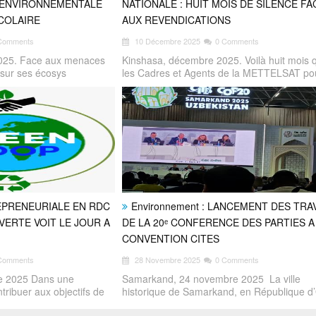
N ENVIRONNEMENTALE
NATIONALE : HUIT MOIS DE SILENCE FA
SCOLAIRE
AUX REVENDICATIONS
Comments
10 Décembre 2025
0 Comments
025. Face aux menaces
Kinshasa, décembre 2025. Voilà huit mois 
 sur ses écosys
les Cadres et Agents de la METTELSAT po
EPRENEURIALE EN RDC
Environnement : LANCEMENT DES TRA
VERTE VOIT LE JOUR A
DE LA 20ᵉ CONFERENCE DES PARTIES A
CONVENTION CITES
Comments
28 Novembre 2025
0 Comments
e 2025 Dans une
Samarkand, 24 novembre 2025 La ville
tribuer aux objectifs de
historique de Samarkand, en République d