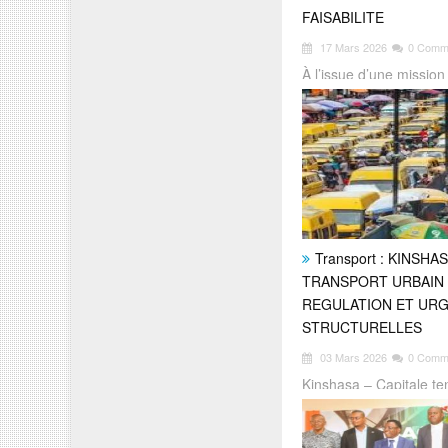
FAISABILITE
17 Mars 2026
0 Comm
À l’issue d’une mission
Moanda, Francis Wila
Transport : KINSHA
TRANSPORT URBAIN 
REGULATION ET UR
STRUCTURELLES
03 Mars 2026
0 Comm
Kinshasa – Capitale ten
République démocratiq