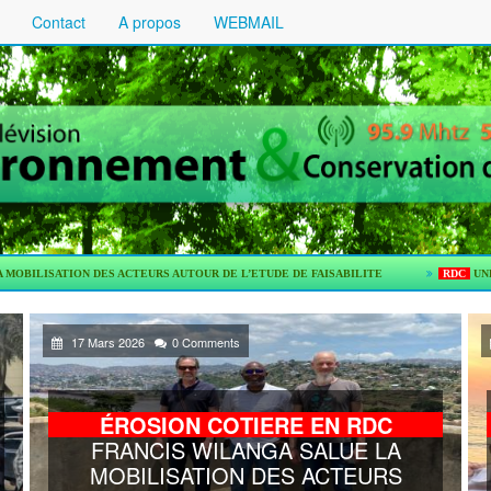
Contact
A propos
WEBMAIL
S ACTEURS AUTOUR DE L’ETUDE DE FAISABILITE
RDC
UNE ETUDE DE PRE-F
17 Mars 2026
0 Comments
ÉROSION COTIERE EN RDC
FRANCIS WILANGA SALUE LA
MOBILISATION DES ACTEURS