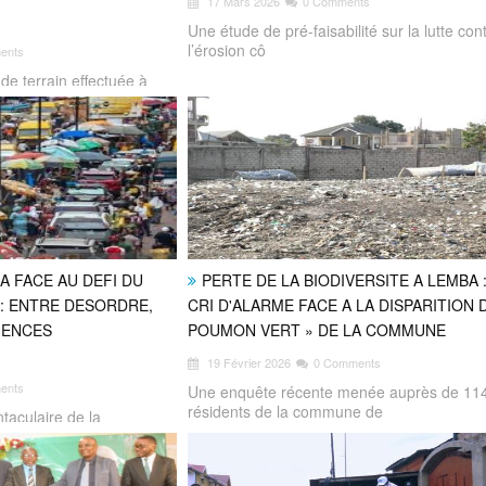
17 Mars 2026
0 Comments
Une étude de pré-faisabilité sur la lutte con
l’érosion cô
ents
 de terrain effectuée à
SA FACE AU DEFI DU
PERTE DE LA BIODIVERSITE A LEMBA :
: ENTRE DESORDRE,
CRI D'ALARME FACE A LA DISPARITION 
GENCES
POUMON VERT » DE LA COMMUNE
19 Février 2026
0 Comments
ents
Une enquête récente menée auprès de 11
résidents de la commune de
taculaire de la
ue du Congo, la