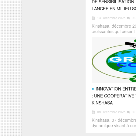
DE SENSIBILISATIO
LANCEE EN MILIEU 
13 Décembre 2025
0 
Kinshasa, décembre 2
croissantes qui pèsent
INNOVATION ENTR
: UNE COOPERATIVE 
KINSHASA
08 Décembre 2025
0 
Kinshasa, 07 décembr
dynamique visant à con
d&e