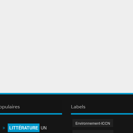
opulaires
Labels
Environnement-ICCN
LITTÉRATURE
UN