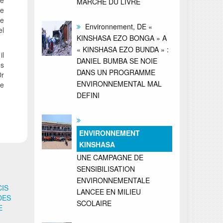
MARCHE DU LIVRE
te
de
Environnement, DE «
el
KINSHASA EZO BONGA » A
« KINSHASA EZO BUNDA » :
il
DANIEL BUMBA SE NOIE
es
DANS UN PROGRAMME
Dr
ENVIRONNEMENTAL MAL
he
DEFINI
ENVIRONNEMENT
KINSHASA
UNE CAMPAGNE DE
SENSIBILISATION
ENVIRONNEMENTALE
CIS
LANCEE EN MILIEU
DES
SCOLAIRE
E