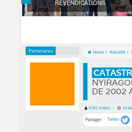
REVENDICATIONS
Partenaires
Home
Actualité
CATASTR
NYIRAGON
DE 2002
RTEC Edition
23 Ma
Partager:
Twitter