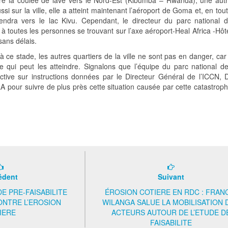
i sur la ville, elle a atteint maintenant l’aéroport de Goma et, en tou
cendra vers le lac Kivu. Cependant, le directeur du parc national 
 toutes les personnes se trouvant sur l’axe aéroport-Heal Africa -Hôt
ans délais.
’à ce stade, les autres quartiers de la ville ne sont pas en danger, car 
e qui peut les atteindre. Signalons que l’équipe du parc national d
ctive sur instructions données par le Directeur Général de l’ICCN, 
our suivre de plus près cette situation causée par cette catastrop
édent
Suivant
DE PRE-FAISABILITE
ÉROSION COTIERE EN RDC : FRAN
ONTRE L’EROSION
WILANGA SALUE LA MOBILISATION 
IERE
ACTEURS AUTOUR DE L’ETUDE D
FAISABILITE