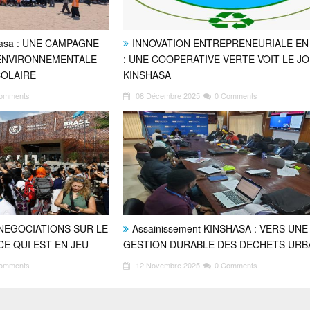
hasa : UNE CAMPAGNE
INNOVATION ENTREPRENEURIALE EN
 ENVIRONNEMENTALE
: UNE COOPERATIVE VERTE VOIT LE J
COLAIRE
KINSHASA
omments
08 Décembre 2025
0 Comments
NEGOCIATIONS SUR LE
Assainissement KINSHASA : VERS UNE
CE QUI EST EN JEU
GESTION DURABLE DES DECHETS URB
omments
12 Novembre 2025
0 Comments