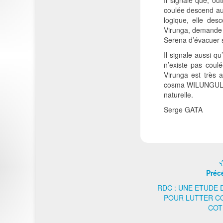
coulée descend auss
logique, elle des
Virunga, demande à
Serena d’évacuer s
Il signale aussi qu
n’existe pas coulé
Virunga est très a
cosma WILUNGULA p
naturelle.
Serge GATA
Préc
RDC : UNE ETUDE 
POUR LUTTER C
COT