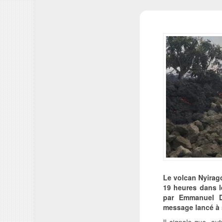
Le volcan Nyirago
19 heures dans 
par Emmanuel D
message lancé à 
Il signale que, o