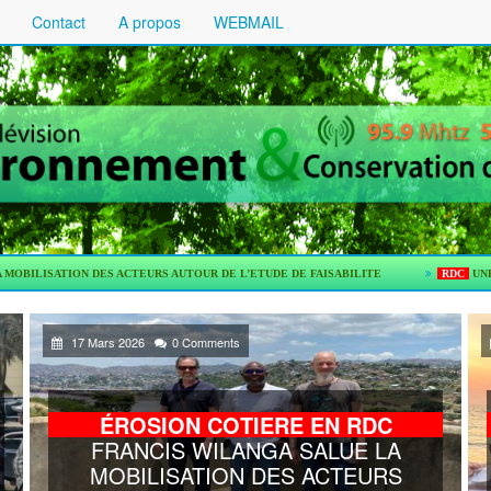
Contact
A propos
WEBMAIL
ES ACTEURS AUTOUR DE L’ETUDE DE FAISABILITE
RDC
UNE ETUDE DE PRE-
17 Mars 2026
0 Comments
ÉROSION COTIERE EN RDC
FRANCIS WILANGA SALUE LA
MOBILISATION DES ACTEURS