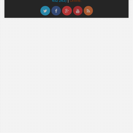
|
452 263)
Online: