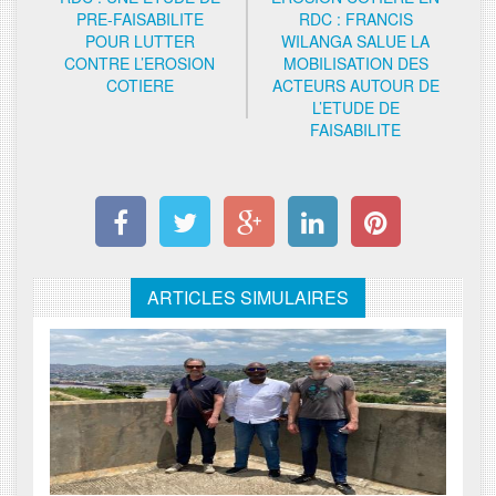
PRE-FAISABILITE
RDC : FRANCIS
POUR LUTTER
WILANGA SALUE LA
CONTRE L’EROSION
MOBILISATION DES
COTIERE
ACTEURS AUTOUR DE
L’ETUDE DE
FAISABILITE
ARTICLES SIMULAIRES